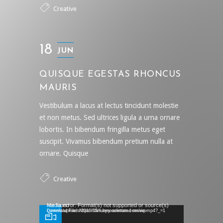
Creative
18
JUN
QUISQUE EGESTAS RHONCUS
MAURIS
Vestibulum a lacus at lectus tincidunt molestie
et non metus. Sed ultrices ligula a urna ornare
lobortis. In bibendum fringilla metus eget
suscipit. Vivamus bibendum pretium nulla at
ornare. Quisque
Creative
Video Player
Media error: Format(s) not supported or source(s) not found
Download File: https://dev.byronsletten.com/wp-content/uploads/2018/05/funny-animated-movie.mp4?_=1