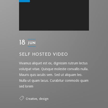
18
JUN
SELF HOSTED VIDEO
Vivamus aliquet est ex, dignissim rutrum lectus
volutpat vitae. Quisque molestie convallis nulla.
Mauris quis iaculis sem. Sed ut aliquam leo.
Nulla ut quam lacus. Curabitur commodo quam
sed lorem
,
Creative
design